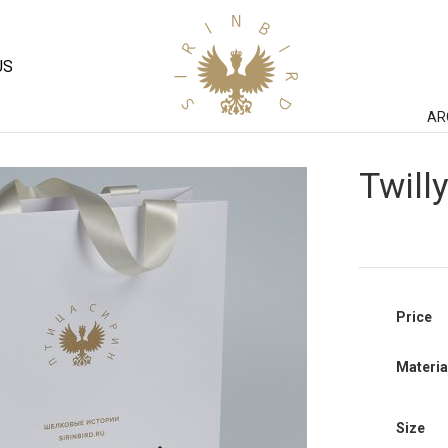
US
AR
Twill
Price
Materia
Size