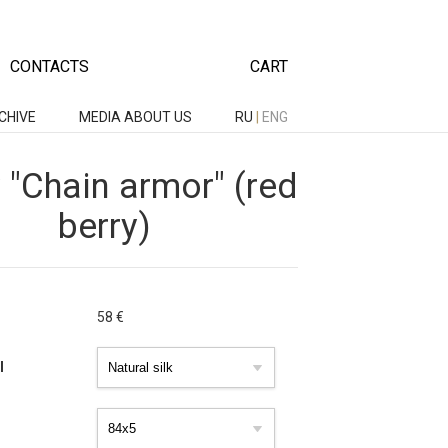
CONTACTS
CART
CHIVE
MEDIA ABOUT US
RU
|
ENG
y "Chain armor" (red
berry)
58
€
l