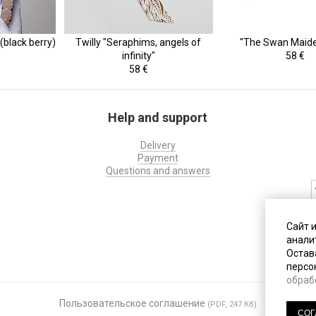
(black berry)
Twilly "Seraphims, angels of
"The Swan Maiden
infinity"
58 €
58 €
Help and support
Delivery
Payment
Questions and answers
На
Сайт 
с
анали
д
Остава
персо
обраб
Пользовательское соглашение
По
(PDF, 247 Кб)
СОГ