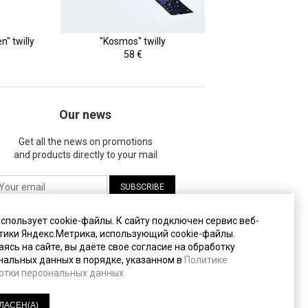
" twilly
"Kosmos" twilly
58 €
Our news
Get all the news on promotions
and products directly to your mail
жимая на кнопку "Подписаться", вы даете
использует cookie-файлы. К cайту подключен сервис веб-
огласие на
обработку своих персональных
тики Яндекс.Метрика, использующий cookie-файлы.
анных
.
ясь на сайте, вы даёте свое согласие на обработку
нальных данных в порядке, указанном в
Политике
отки персональных данных
литика конфиденциальности
(PDF, 233 Кб)
ЛАСЕН(А)